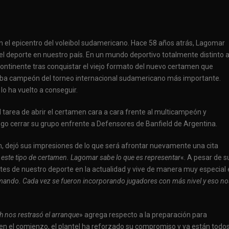
en el epicentro del voleibol sudamericano. Hace 58 años atrás, Lagomar
 del deporte en nuestro país. En un mundo deportivo totalmente distinto a
l continente tras conquistar el viejo formato del nuevo certamen que
aba campeón del torneo internacional sudamericano más importante.
lo ha vuelto a conseguir.
cil tarea de abrir el certamen cara a cara frente al multicampeón y
ego cerrar su grupo enfrente a Defensores de Banfield de Argentina.
ción, dejó sus impresiones de lo que será afrontar nuevamente una cita
n este tipo de certamen. Lagomar sabe lo que es representar
«. A pesar de s
tes de nuestro deporte en la actualidad y vive de manera muy especial 
ando. Cada vez se fueron incorporando jugadores con más nivel y eso no
ch nos restrasó el arranque
» agrega respecto a la preparación para
 en el comienzo, el plantel ha reforzado su compromiso y ya están todo