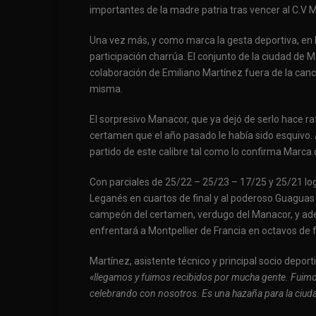
importantes de la madre patria tras vencer al C.V Mel
Una vez más, y como marca la gesta deportiva, en 
participación charrúa. El conjunto de la ciudad de
colaboración de Emiliano Martínez fuera de la canc
misma.
El sorpresivo Manacor, que ya dejó de serlo hace ra
certamen que el año pasado le había sido esquivo. 
partido de este calibre tal como lo confirma Marca.co
Con parciales de 25/22 – 25/23 – 17/25 y 25/21 log
Leganés en cuartos de final y al poderoso Guaguas d
campeón del certamen, verdugo del Manacor, y a
enfrentará a Montpellier de Francia en octavos de f
Martínez, asistente técnico y principal socio depor
«llegamos y fuimos recibidos por mucha gente. Fuimo
celebrando con nosotros. Es una hazaña para la ciud