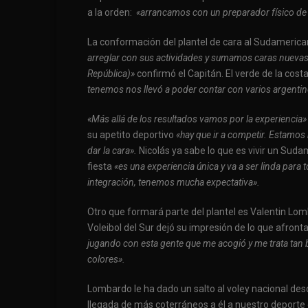
a la orden:
«arrancamos con un preparador físico de 
La conformación del plantel de cara al Sudamerican
arreglar con sus actividades y sumamos caras nuevas 
República)»
confirmó el Capitán. El verde de la cos
tenemos nos llevó a poder contar con varios argentino
«Más allá de los resultados vamos por la experiencia»
su apetito deportivo
«hay que ir a competir. Estamos 
dar la cara».
Nicolás ya sabe lo que es vivir un Sudam
fiesta
«es una experiencia única y va a ser linda para
integración, tenemos mucha expectativa».
Otro que formará parte del plantel es Valentin Lom
Voleibol del Sur dejó su impresión de lo que afront
jugando con esta gente que me acogió y me trata tan b
colores».
Lombardo le ha dado un salto al voley nacional de
llegada de más coterráneos a él a nuestro deporte