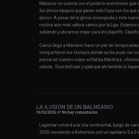
Manacor no cuenta con el poderío económico que 
los únicos equipos que ganan esta Copa son los que 
épico».
A pesar de la gloria conseguida y este nuevo
motiva aún más
«ahora vamos por la Liga. Estamos 
subiendo y ubicarnos mejor para los playoffs. Clasif
Cairús llegó a Manacor hace un par de temporadas y
compartieron los festejos donde se los pudo ver 
pensar en nuestro voley»
enfatiza Martínez.
«Somos 
celeste. Toca disfrutar y ojalá que ahí también lo ha
LA ILUSIÓN DE UN BALNEARIO
19/02/2026
No hay comentarios
Lagomar volverá a la cita continental, luego de var
2025 venciendo a Bohemios con un lapidario 3 a 0 en