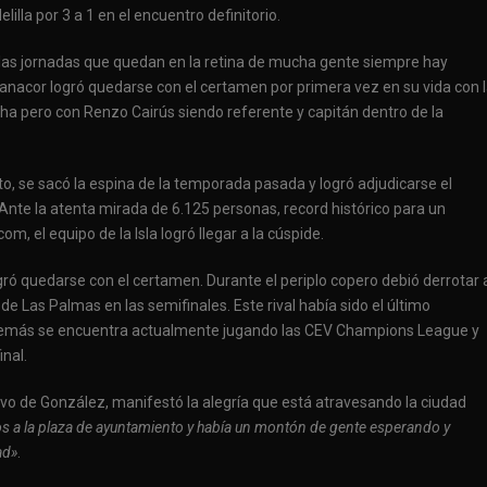
illa por 3 a 1 en el encuentro definitorio.
las jornadas que quedan en la retina de mucha gente siempre hay
 Manacor logró quedarse con el certamen por primera vez en su vida con 
ha pero con Renzo Cairús siendo referente y capitán dentro de la
to, se sacó la espina de la temporada pasada y logró adjudicarse el
Ante la atenta mirada de 6.125 personas, record histórico para un
m, el equipo de la Isla logró llegar a la cúspide.
ró quedarse con el certamen. Durante el periplo copero debió derrotar 
e Las Palmas en las semifinales. Este rival había sido el último
demás se encuentra actualmente jugando las CEV Champions League y
inal.
tivo de González, manifestó la alegría que está atravesando la ciudad
s a la plaza de ayuntamiento y había un montón de gente esperando y
ad»
.