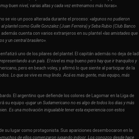
muy buen nivel, varias altas y cada vez entrenamos más horas».
o se vio un poco alterada durante el proceso:
«algunos no pudieron
al plantel como Guille Gonzalez (Juan Ferreira) y Seba Rubio (Club Banco
ta además cuenta con varios extranjeros en su plantel
«las amistades que
s y un central brasilero».
enfatizó uno de los pilares del plantel. El capitán además no deja de la
representando a un país. El nivel es muy bueno pero hay que ir tranquilos y
ericano, pero en beach voley, y afirmó lo que siente al participar de la
 todos. Lo que se vive es muy lindo. Acá es más gente, más equipo, más
bardo. El argentino que defiende los colores de Lagomar en la Liga de
ará su equipo
«jugar un Sudamericano no es algo de todos los dias y más
ien. Es una motivación inigualable tener esta experiencia con estos
sde su lugar como protagonista. Sus apariciones desembocaron en la
«muchos de ellos comenzaron jugando indoor. Los conozco desde hace