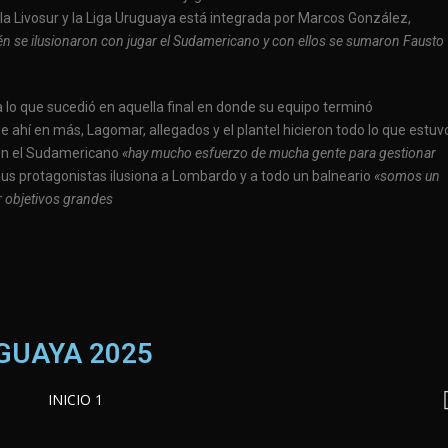
la Livosur y la Liga Uruguaya está integrada por Marcos González,
én se ilusionaron con jugar el Sudamericano y con ellos se sumaron Fausto
 lo que sucedió en aquella final en donde su equipo terminó
 De ahí en más, Lagomar, allegados y el plantel hicieron todo lo que estuv
 en el Sudamericano
«hay mucho esfuerzo de mucha gente para gestionar
us protagonistas ilusiona a Lombardo y a todo un balneario
«somos un
 objetivos grandes
UGUAYA 2025