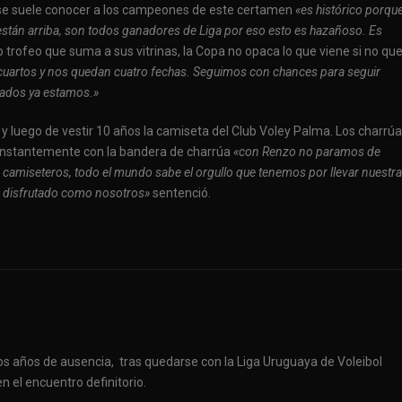
se suele conocer a los campeones de este certamen
«es histórico porqu
están arriba, son todos ganadores de Liga por eso esto es hazañoso. Es
 trofeo que suma a sus vitrinas, la Copa no opaca lo que viene si no qu
cuartos y nos quedan cuatro fechas. Seguimos con chances para seguir
icados ya estamos.»
 luego de vestir 10 años la camiseta del Club Voley Palma. Los charrú
constantemente con la bandera de charrúa
«con Renzo no paramos de
camiseteros, todo el mundo sabe el orgullo que tenemos por llevar nuestra
yan disfrutado como nosotros»
sentenció.
ios años de ausencia, tras quedarse con la Liga Uruguaya de Voleibol
 el encuentro definitorio.