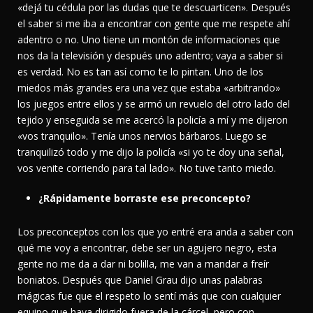
«dejá tu cédula por las dudas que te descuarticen». Después
el saber si me iba a encontrar con gente que me respete ahí
adentro o no. Uno tiene un montón de informaciones que
nos da la televisión y después uno adentro; vaya a saber si
es verdad. No es tan así como te lo pintan. Uno de los
miedos más grandes era una vez que estaba «arbitrando»
los juegos entre ellos y se armó un revuelo del otro lado del
tejido y enseguida se me acercó la policía a mí y me dijeron
«vos tranquilo». Tenía unos nervios bárbaros. Luego se
tranquilizó todo y me dijo la policía «si yo te doy una señal,
vos venite corriendo para tal lado». No tuve tanto miedo.
¿Rápidamente borraste ese preconcepto?
Los preconceptos con los que yo entré era anda a saber con
qué me voy a encontrar, debe ser un agujero negro, esta
gente no me da a dar ni bolilla, me van a mandar a freír
boniatos. Después que Daniel Grau dijo unas palabras
mágicas fue que el respeto lo sentí más que con cualquier
equipo que haya dirigido fuera de la cárcel, pero con