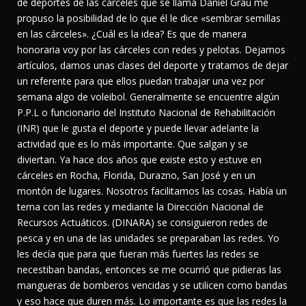
de deportes de las cárceles que se llama Daniel Grau me
propuso la posibilidad de lo que él le dice «sembrar semillas
en las cárceles». ¿Cuál es la idea? Es que de manera
honoraria voy por las cárceles con redes y pelotas. Dejamos
artículos, damos unas clases del deporte y tratamos de dejar
un referente para que ellos puedan trabajar una vez por
semana algo de voleibol. Generalmente se encuentre algún
P.P.L o funcionario del Instituto Nacional de Rehabilitación
(INR) que le gusta el deporte y puede llevar adelante la
actividad que es lo más importante. Que salgan y se
diviertan. Ya hace dos años que existe esto y estuve en
cárceles en Rocha, Florida, Durazno, San José y en un
montón de lugares. Nosotros facilitamos las cosas. Había un
tema con las redes y mediante la Dirección Nacional de
Recursos Actuáticos. (DINARA) se consiguieron redes de
pesca y en una de las unidades se preparaban las redes. Yo
les decía que para que fueran más fuertes las redes se
necestiban bandas, entonces se me ocurrió que pidieras las
mangueras de bomberos vencidas y se utilicen como bandas
y eso hace que duren más. Lo importante es que las redes la