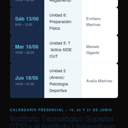
Reglamento
Unidad 6:
Sáb 13/06
Emiliano
Preparación
Martínez
9:00 – 12:00
Física
Unidad 5: T
Mar 16/06
Marcelo
´áctica SIDE
Gigante
19:00 – 22:00
OUT
Unidad 2
Jue 18/06
(Anexo):
Analía Martínez
Psicología
19:00 – 21:00
Deportiva
CALENDARIO PRESENCIAL – 19, 20 Y 21 DE JUNIO
Instituto Tecnológico Superior
(ITS) y el Instituto Universitario