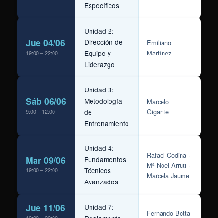
Específicos
Unidad 2:
Jue 04/06
Dirección de
Emiliano
Equipo y
Martínez
19:00 – 22:00
Liderazgo
Unidad 3:
Sáb 06/06
Metodología
Marcelo
de
Gigante
9:00 – 12:00
Entrenamiento
Unidad 4:
Rafael Codina ·
Mar 09/06
Fundamentos
Mª Noel Arruti ·
Técnicos
19:00 – 22:00
Marcela Jaume
Avanzados
Jue 11/06
Unidad 7:
Fernando Botta
19:00 – 22:00