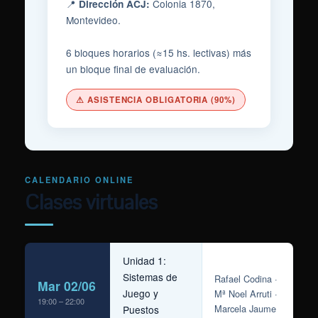
📍
Colonia 1870,
Dirección ACJ:
Montevideo.
6 bloques horarios (≈15 hs. lectivas) más
un bloque final de evaluación.
⚠ ASISTENCIA OBLIGATORIA (90%)
CALENDARIO ONLINE
Clases virtuales
Unidad 1:
Sistemas de
Rafael Codina ·
Mar 02/06
Juego y
Mª Noel Arruti ·
19:00 – 22:00
Marcela Jaume
Puestos