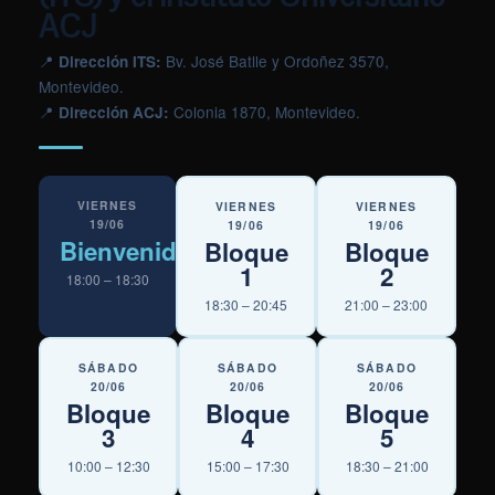
ACJ
📍
Bv. José Batlle y Ordoñez 3570,
Dirección ITS:
Montevideo.
📍
Colonia 1870, Montevideo.
Dirección ACJ:
VIERNES
VIERNES
VIERNES
19/06
19/06
19/06
Bienvenida
Bloque
Bloque
1
2
18:00 – 18:30
18:30 – 20:45
21:00 – 23:00
SÁBADO
SÁBADO
SÁBADO
20/06
20/06
20/06
Bloque
Bloque
Bloque
3
4
5
10:00 – 12:30
15:00 – 17:30
18:30 – 21:00